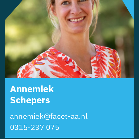
Annemiek
Schepers
annemiek@facet-aa.nl
0315-237 075