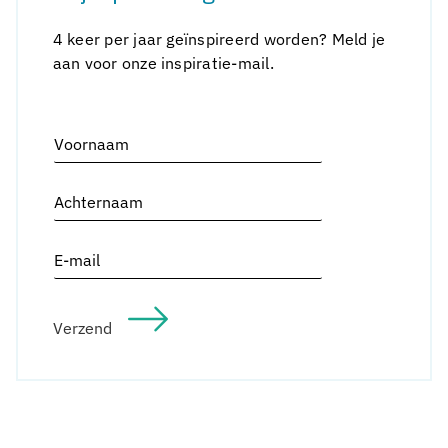
4 keer per jaar geïnspireerd worden? Meld je
aan voor onze inspiratie-mail.
Alternative:
V
o
o
A
r
c
n
h
a
E
t
a
m
e
m
a
r
i
n
Verzend
l
a
*
a
m