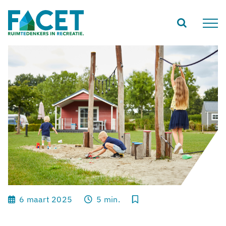
Ga
naar
inhoud
6 maart 2025
5 min.