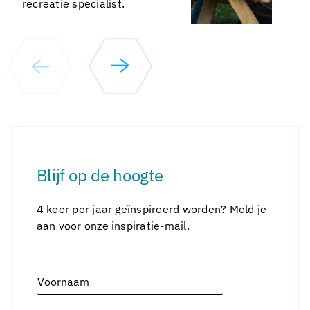
recreatie specialist.
Blijf op de hoogte
4 keer per jaar geïnspireerd worden? Meld je
aan voor onze inspiratie-mail.
Alternative:
V
o
o