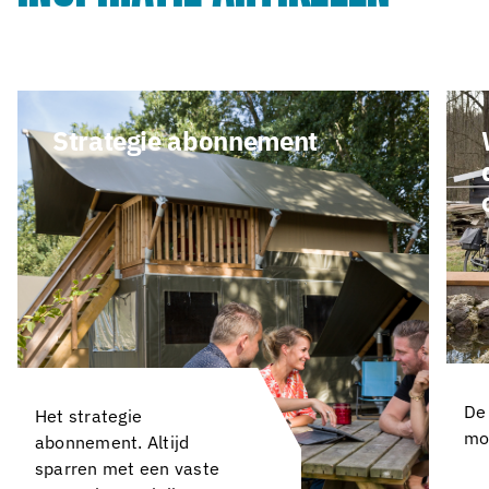
Strategie abonnement
De
Het strategie
mo
abonnement. Altijd
sparren met een vaste