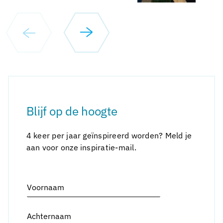
Blijf op de hoogte
4 keer per jaar geïnspireerd worden? Meld je
aan voor onze inspiratie-mail.
Alternative:
V
o
o
A
r
c
n