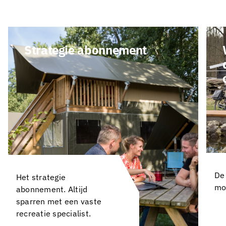
Strategie abonnement
De
Het strategie
mo
abonnement. Altijd
sparren met een vaste
recreatie specialist.