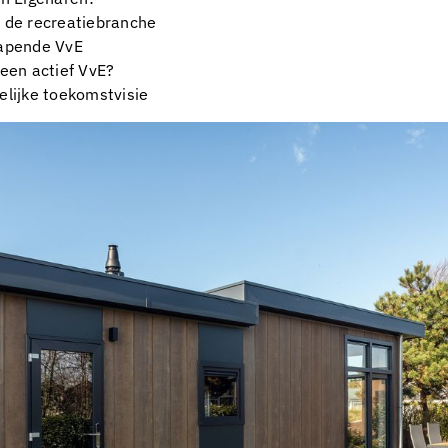
 de recreatiebranche
lapende VvE
 een actief VvE?
elijke toekomstvisie