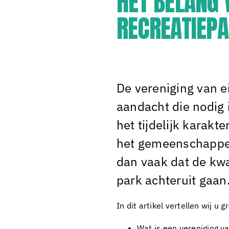
HET BELANG 
RECREATIEP
De vereniging van ei
aandacht die nodig 
het tijdelijk karakte
het gemeenschappeli
dan vaak dat de kwa
park achteruit gaan
In dit artikel vertellen wij 
Wat is een vereniging v